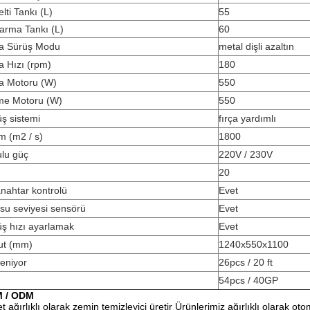
lti Tankı (L)
55
arma Tankı (L)
60
ça Sürüş Modu
metal dişli azaltın
a Hızı (rpm)
180
ça Motoru (W)
550
e Motoru (W)
550
ş sistemi
fırça yardımlı
m (m2 / s)
1800
ulu güç
220V / 230V
20
anahtar kontrolü
Evet
i su seviyesi sensörü
Evet
ş hızı ayarlamak
Evet
ut (mm)
1240x550x1100
eniyor
26pcs / 20 ft
54pcs / 40GP
 / ODM
et ağırlıklı olarak zemin temizleyici üretir Ürünlerimiz ağırlıklı olarak oto