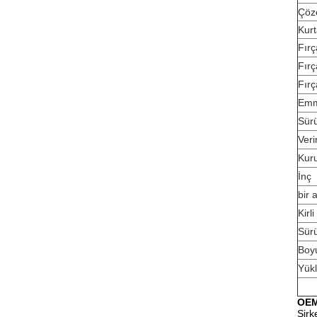
Çöze
Kurt
Fır
Fırç
Fır
Emm
Sürü
Veri
Kur
İnç
bir 
Kirl
Sürü
Boy
Yükl
OEM
Şirk