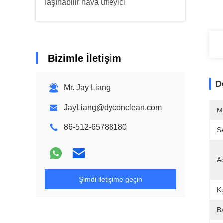
Taşınabilir hava üfleyici
Bizimle İletişim
D
Mr. Jay Liang
JayLiang@dyconclean.com
M
86-512-65788180
Se
Ad
Şimdi iletişime geçin
K
B