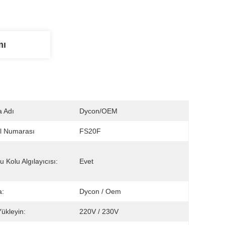
mı
 Adı
Dycon/OEM
l Numarası
FS20F
Su Kolu Algılayıcısı:
Evet
a:
Dycon / Oem
ükleyin:
220V / 230V