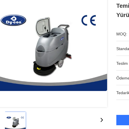
Temi
Yür
MOQ:
Standa
Teslim 
Ödeme
Tedarik