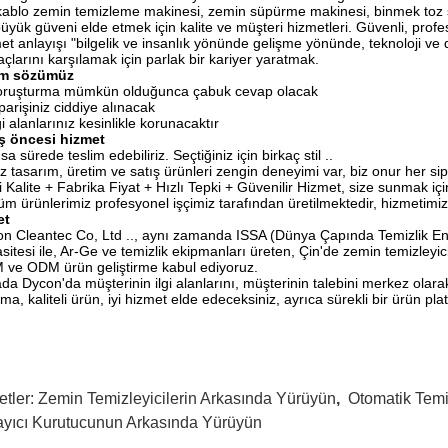
ablo zemin temizleme makinesi, zemin süpürme makinesi, binmek toz s
üyük güveni elde etmek için kalite ve müşteri hizmetleri. Güvenli, profe
et anlayışı "bilgelik ve insanlık yönünde gelişme yönünde, teknoloji ve d
yaçlarını karşılamak için parlak bir kariyer yaratmak.
im sözümüz
soruşturma mümkün olduğunca çabuk cevap olacak
iparişiniz ciddiye alınacak
lgi alanlarınız kesinlikle korunacaktır
ş öncesi hizmet
ısa sürede teslim edebiliriz. Seçtiğiniz için birkaç stil ..
iz tasarım, üretim ve satış ürünleri zengin deneyimi var, biz onur her si
yi Kalite + Fabrika Fiyat + Hızlı Tepki + Güvenilir Hizmet, size sunmak içi
üm ürünlerimiz profesyonel işçimiz tarafından üretilmektedir, hizmetimi
et
n Cleantec Co, Ltd .., aynı zamanda ISSA (Dünya Çapında Temizlik End
sitesi ile, Ar-Ge ve temizlik ekipmanları üreten, Çin'de zemin temizleyici
ve ODM ürün geliştirme kabul ediyoruz.
da Dycon'da müşterinin ilgi alanlarını, müşterinin talebini merkez olarak 
ma, kaliteli ürün, iyi hizmet elde edeceksiniz, ayrıca sürekli bir ürün pla
etler:
Zemin Temizleyicilerin Arkasında Yürüyün
,
Otomatik Temi
ayıcı Kurutucunun Arkasında Yürüyün