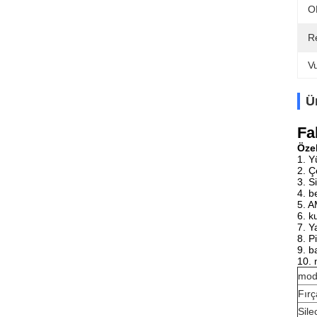
O
R
V
Ü
Fa
Özel
1. Y
2. Ç
3. S
4. b
5. A
6. k
7. Y
8. P
9. b
10. 
mod
Fır
Sile