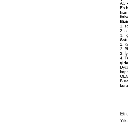
AC k
En b
hizm
ihti
Biz
1. 
2. s
3. i
Satı
1. K
2. B
3. İ
4. T
şirk
Dyco
kapa
OEM 
Bura
koru
Etik
Yık