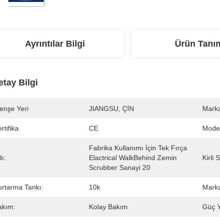
Ayrıntılar Bilgi
Ürün Tanı
etay Bilgi
enşe Yeri
JIANGSU, ÇİN
Marka
rtifika
CE
Mode
Fabrika Kullanımı İçin Tek Fırça 
ı:
Elactrical WalkBehind Zemin 
Kirli 
Scrubber Sanayi 20
urtarma Tankı:
10k
Mark
akım:
Kolay Bakım
Güç Y