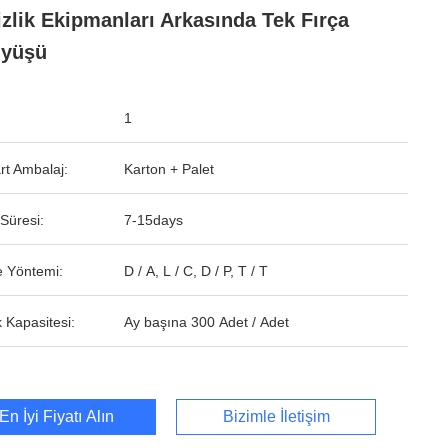
zlik Ekipmanları Arkasında Tek Fırça
üyüşü
1
rt Ambalaj:
Karton + Palet
Süresi:
7-15days
 Yöntemi:
D / A, L / C, D / P, T / T
 Kapasitesi:
Ay başına 300 Adet / Adet
En İyi Fiyatı Alın
Bizimle İletişim