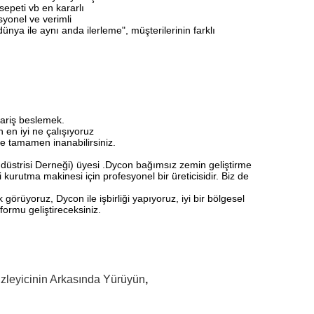
epeti vb en kararlı
syonel ve verimli
ünya ile aynı anda ilerleme", müşterilerinin farklı
pariş beslemek.
n en iyi ne çalışıyoruz
ze tamamen inanabilirsiniz.
üstrisi Derneği) üyesi .Dycon bağımsız zemin geliştirme
 kurutma makinesi için profesyonel bir üreticisidir.
Biz de
görüyoruz, Dycon ile işbirliği yapıyoruz, iyi bir bölgesel
tformu geliştireceksiniz.
zleyicinin Arkasında Yürüyün
,