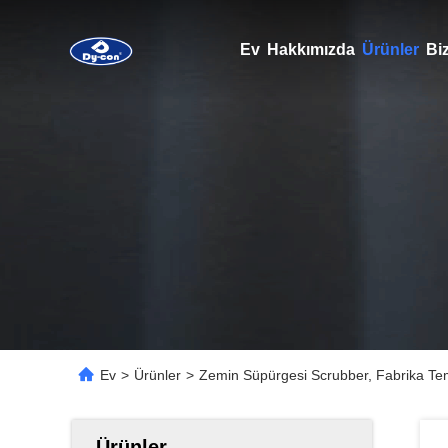
Ev
Hakkımızda
Ürünler
Biz
Ev
>
Ürünler
>
Zemin Süpürgesi Scrubber, Fabrika Tem
Ürünler