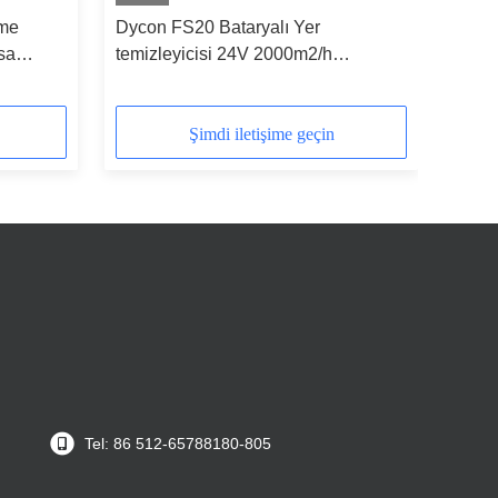
eme
Dycon FS20 Bataryalı Yer
sa
temizleyicisi 24V 2000m2/h
Verimlilik
Şimdi iletişime geçin
Tel: 86 512-65788180-805