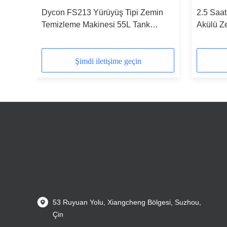
zemin
Dycon FS213 Yürüyüş Tipi Zemin
2.5 Saat
Temizleme Makinesi 55L Tank
Akülü Z
n
2000m2/sa Verimlilik
Şimdi iletişime geçin
53 Ruyuan Yolu, Xiangcheng Bölgesi, Suzhou,
Çin