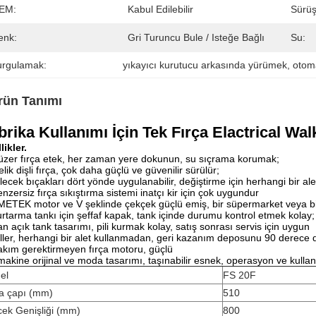
EM:
Kabul Edilebilir
Sürüş
enk:
Gri Turuncu Bule / Isteğe Bağlı
Su:
urgulamak:
yıkayıcı kurutucu arkasında yürümek
, 
otom
rün Tanımı
brika Kullanımı İçin Tek Fırça Elactrical W
likler.
üzer fırça etek, her zaman yere dokunun, su sıçrama korumak;
elik dişli fırça, çok daha güçlü ve güvenilir sürülür;
ilecek bıçakları dört yönde uygulanabilir, değiştirme için herhangi bir al
enzersiz fırça sıkıştırma sistemi inatçı kir için çok uygundur
METEK motor ve V şeklinde çekçek güçlü emiş, bir süpermarket veya bir 
urtarma tankı için şeffaf kapak, tank içinde durumu kontrol etmek kolay;
an açık tank tasarımı, pili kurmak kolay, satış sonrası servis için uygun
iller, herhangi bir alet kullanmadan, geri kazanım deposunu 90 derece d
akım gerektirmeyen fırça motoru, güçlü
makine orijinal ve moda tasarımı, taşınabilir esnek, operasyon ve kullan
el
FS 20F
ça çapı (mm)
510
cek Genişliği (mm)
800