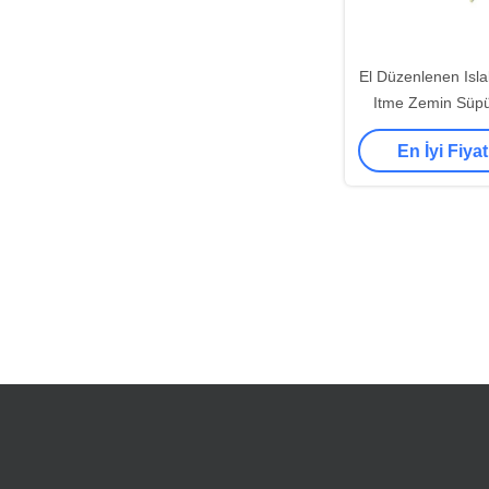
El Düzenlenen Isl
Itme Zemin Süp
Gürültü 150 rpm
En İyi Fiyat