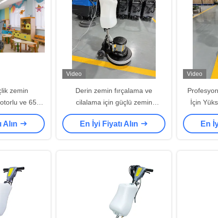
Video
Video
lik zemin
Derin zemin fırçalama ve
Profesyone
motorlu ve 65dB
cilalama için güçlü zemin
İçin Yük
lışma
tamponu makineleri
tamp
ı Alın
En İyi Fiyatı Alın
En İy