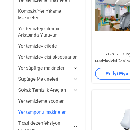
Yer temizleme makineleri
Kompakt Yer Yıkama
Makineleri
Yer temizleyicilerinin
Arkasında Yürüyün
Yer temizleyicilerle
YL-817 17 inç
Yer temizleyicisi aksesuarları
temizleyicisi 24V 
Yer süpürge makineleri
sessiz ça
En İyi Fiyat
Süpürge Makineleri
Sokak Temizlik Araçları
Yer temizleme scooter
Yer tamponu makineleri
Ticari dezenfeksiyon
makinesi