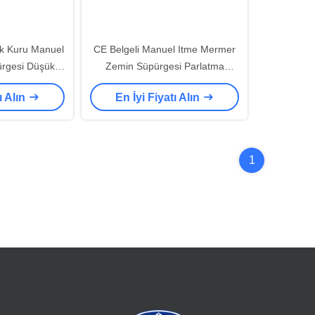
ak Kuru Manuel
CE Belgeli Manuel Itme Mermer
ürgesi Düşük
Zemin Süpürgesi Parlatma
 Fırça Hızı
Makinesi Elektrikli Yakıt
ı Alın
En İyi Fiyatı Alın
1