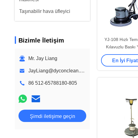
Taşınabilir hava üfleyici
Bizimle İletişim
YJ-108 Hızlı Temiz
Kılavuzlu Baskı
makinel
Mr. Jay Liang
En İyi Fiyat
JayLiang@dyconclean.com
86 512-65788180-805
Şimdi iletişime geçin