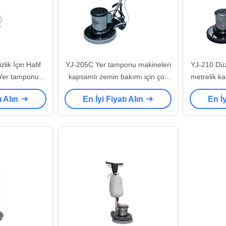
lik İçin Hafif
YJ-205C Yer tamponu makineleri
YJ-210 Düz
 Yer tamponu
kapsamlı zemin bakımı için çok
metrelik k
eri
yönlü çözüm
ı Alın
En İyi Fiyatı Alın
En İy