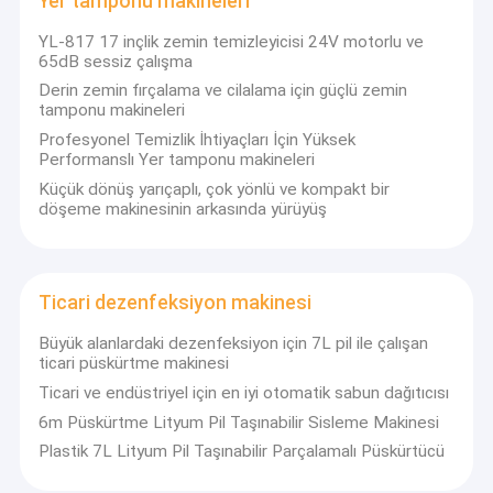
Yer tamponu makineleri
Yer süpürge makineleri
YL-817 17 inçlik zemin temizleyicisi 24V motorlu ve
65dB sessiz çalışma
Süpürge Makineleri
Derin zemin fırçalama ve cilalama için güçlü zemin
tamponu makineleri
Sokak Temizlik Araçları
Profesyonel Temizlik İhtiyaçları İçin Yüksek
Performanslı Yer tamponu makineleri
Yer temizleme scooter
Küçük dönüş yarıçaplı, çok yönlü ve kompakt bir
Yer tamponu makineleri
döşeme makinesinin arkasında yürüyüş
Ticari dezenfeksiyon makinesi
Ticari dezenfeksiyon makinesi
Taşınabilir hava üfleyici
Büyük alanlardaki dezenfeksiyon için 7L pil ile çalışan
ticari püskürtme makinesi
Ticari ve endüstriyel için en iyi otomatik sabun dağıtıcısı
6m Püskürtme Lityum Pil Taşınabilir Sisleme Makinesi
Plastik 7L Lityum Pil Taşınabilir Parçalamalı Püskürtücü