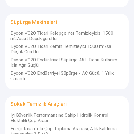
Süpürge Makineleri
Dycon VC20 Ticari Kelepçe Yer Temizleyicisi 1500
m2/saat Düşük gürültü
Dycon VC20 Ticari Zemin Temizleyici 1500 m²/sa
Düşük Gürültü
Dycon VC20 Endüstriyel Süpürge 45L Ticari Kullanım
İçin Ağır Güçlü
Dycon VC20 Endüstriyel Süpürge - AC Gücü, 1 Yıllık
Garanti
Evde
Sokak Temizlik Araçları
Dycon Cleantec Co, Ltd .., aynı zamanda ISSA (Dünya Çapında
Temizlik Endüstrisi Derneği) üyesi .Dycon bağımsız zemin
Ürün
İyi Güvenlik Performansına Sahip Hidrolik Kontrol
geliştirme kapasitesi ile, Ar-Ge ve temizlik ekipmanları üreten,
Elektrikli Çöp Aracı
Çin'de zemin temizleyici kurutma makinesi için profesyonel bir
Bizim Hakkımızda
Enerji Tasarruflu Çöp Toplama Arabası, Atık Kaldırma
üreticisidir.
Biz de OEM ve ODM ürün geliştirme kabul ediyoruz.
Kamyonları 2.5 M3