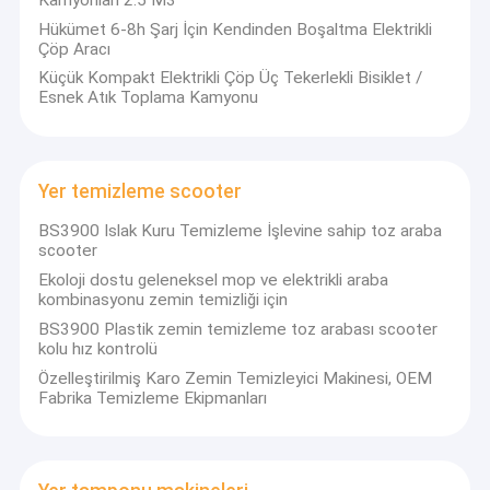
Dycon, zemin süpürgesi kurutucusunun tasarlanması ve
Fabrika turu
Hükümet 6-8h Şarj İçin Kendinden Boşaltma Elektrikli
üretilmesine odaklanır, kaliteye dikkat edin.
Tüm makineler kendi
Çöp Aracı
başımıza tasarlanır, metal şasi lazer tarafından kesilir, bu da
Kalite Kontrolü
Küçük Kompakt Elektrikli Çöp Üç Tekerlekli Bisiklet /
yedek parçaların hassas ve yüksek değiştirilebilirliğini sağlar.
Esnek Atık Toplama Kamyonu
Ürünlerimiz, dünya çapında stil ile senkronize uluslararası ana
Bizimle İletişim
ürün avantajlarını emer.
CE onaylı ürünlerimiz Amerika, Doğu
Avrupa, Okyanusya, Güneydoğu Asya vb pazarlarda iyi bir üne
sahiptir.
Ve dünya çapında daha fazla müşteriye hizmet vermeyi
Haberler
umuyoruz.
Yer temizleme scooter
Burada Dycon'da müşterinin menfaatlerini, müşterinin talebini
BS3900 Islak Kuru Temizleme İşlevine sahip toz araba
merkez olarak görüyoruz, Dycon ile işbirliği yapıyoruz, iyi bir
scooter
bölgesel koruma, kaliteli ürün, iyi hizmet alacaksınız, ayrıca
Yer temizleme makineleri
sürekli bir ürün platformu geliştireceksiniz.
Ekoloji dostu geleneksel mop ve elektrikli araba
kombinasyonu zemin temizliği için
Kompakt Yer Yıkama Makineleri
Dycon güven ortaktır, bayi ekibimize katılın, daha fazla elde
BS3900 Plastik zemin temizleme toz arabası scooter
edersiniz.
kolu hız kontrolü
Yer temizleyicilerinin Arkasında Yürüyün
Özelleştirilmiş Karo Zemin Temizleyici Makinesi, OEM
Fabrika Temizleme Ekipmanları
Yer temizleyicilerle
Yer temizleyicisi aksesuarları