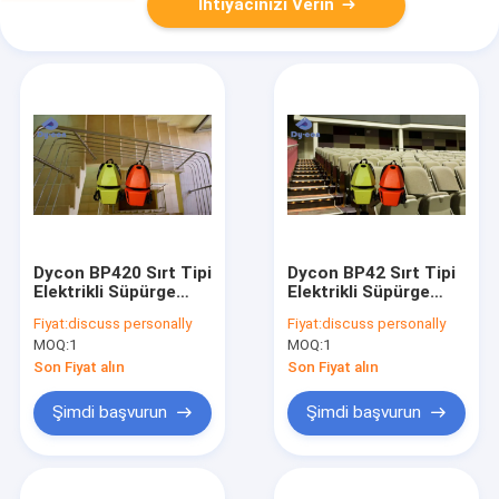
İhtiyacınızı Verin
Dycon BP420 Sırt Tipi
Dycon BP42 Sırt Tipi
Elektrikli Süpürge
Elektrikli Süpürge
1200W 4.2L Tank
1200W 4.2L Tank
Fiyat:
discuss personally
Fiyat:
discuss personally
Sinemalar İçin
MOQ:
1
MOQ:
1
Son Fiyat alın
Son Fiyat alın
Şimdi başvurun
Şimdi başvurun