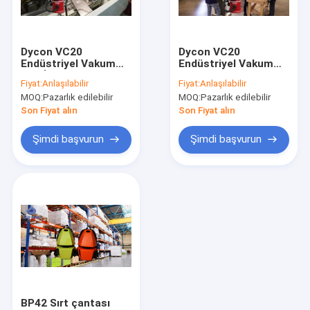
Fabrika turu
Kalite Kontrolü
Dycon VC20
Dycon VC20
Endüstriyel Vakum
Endüstriyel Vakum
Bizimle İletişim
Ağır İşleme Metal
Güçlü Çöp
Fiyat:
Anlaşılabilir
Fiyat:
Anlaşılabilir
Çubukları Temizleyici
Temizleme
MOQ:
Pazarlık edilebilir
MOQ:
Pazarlık edilebilir
Demir İşleri İçin
Haberler
Son Fiyat alın
Son Fiyat alın
Şimdi başvurun
Şimdi başvurun
Yer temizleme makineleri
Kompakt Yer Yıkama Makineleri
Yer temizleyicilerinin Arkasında Yürüyün
Yer temizleyicilerle
Yer temizleyicisi aksesuarları
BP42 Sırt çantası