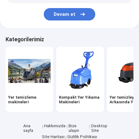
Devam et
Kategorilerimiz
Yer temizleme
Kompakt Yer Yıkama
Yer temizleyici
makineleri
Makineleri
Arkasında Yür
Ana
Hakkımızda
Bize
Desktop
sayfa
ulaşın
Site
Site Haritası
Gizlilik Politikası