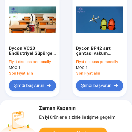
Dycon VC20
Dycon BP42 sırt
Endüstriyel Süpürge -
çantası vakum
AC Gücü, 1 Yıllık
temizleyicisi 1200W
Fiyat:
discuss personally
Fiyat:
discuss personally
Garanti
4.2L ABS plastik
MOQ:
1
MOQ:
1
Son Fiyat alın
Son Fiyat alın
Şimdi başvurun
Şimdi başvurun
Zaman Kazanın
En iyi ürünlerle sizinle iletişime geçelim.