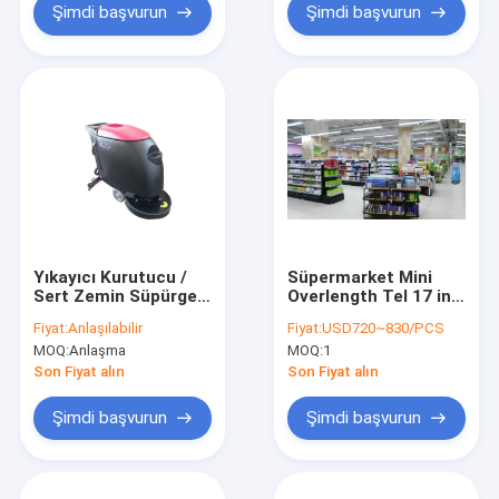
Şimdi başvurun
Şimdi başvurun
Yıkayıcı Kurutucu /
Süpermarket Mini
Sert Zemin Süpürgesi
Overlength Tel 17 inç
Temizleme Makinesi
ile Scrubber Kurutma
Fiyat:
Anlaşılabilir
Fiyat:
USD720~830/PCS
Arkasında Laminat
Arkasında Yürümek
MOQ:
Anlaşma
MOQ:
1
Zemin Yürüyüşü
Son Fiyat alın
Son Fiyat alın
Şimdi başvurun
Şimdi başvurun