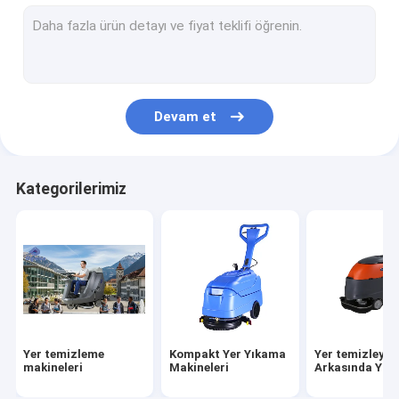
Yer süpürge makineleri
Süpürge Makineleri
Sokak Temizlik Araçları
Devam et
Yer temizleme scooter
Yer tamponu makineleri
Kategorilerimiz
Ticari dezenfeksiyon makinesi
Taşınabilir hava üfleyici
Yer temizleme
Kompakt Yer Yıkama
Yer temizleyici
makineleri
Makineleri
Arkasında Yür