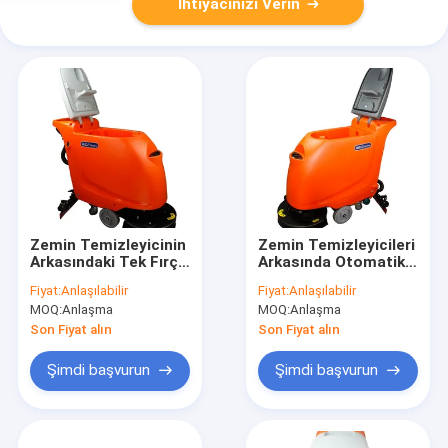
İhtiyacınızı Verin
Zemin Temizleyicinin
Zemin Temizleyicileri
Arkasındaki Tek Fırça
Arkasında Otomatik
Yürüyüşü Basit
Yürüyüş, Döner Parke
Fiyat:
Anlaşılabilir
Fiyat:
Anlaşılabilir
Çalışma CE Standardı
Yer Temizleyici
MOQ:
Anlaşma
MOQ:
Anlaşma
Son Fiyat alın
Son Fiyat alın
Şimdi başvurun
Şimdi başvurun