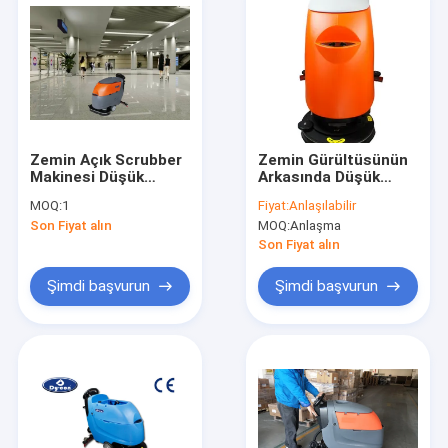
Zemin Açık Scrubber
Zemin Gürültüsünün
Makinesi Düşük
Arkasında Düşük
Gürültü Tasarımı Yan
Gürültülü Yürüyüş
MOQ:
1
Fiyat:
Anlaşılabilir
Açık Tank Endüstriyel
Makinesi Gerçek
Son Fiyat alın
MOQ:
Anlaşma
Yürüyüşü
Zamanlı Ekran Pil
Gücü
Son Fiyat alın
Şimdi başvurun
Şimdi başvurun
Evde
Ürün
Bizim Hakkımızda