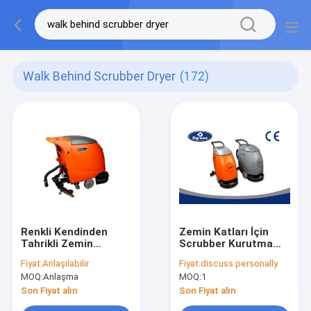
Walk Behind Scrubber Dryer
(172)
Renkli Kendinden
Zemin Katları İçin
Tahrikli Zemin
Scrubber Kurutma
Temizleme
Makinesi Arkasında
Fiyat:
Anlaşılabilir
Fiyat:
discuss personally
Makineleri / Depo
Orta Sertlik Yürüyüşü
MOQ:
Anlaşma
MOQ:
1
Scrubber
Kurutucunun
Son Fiyat alın
Son Fiyat alın
Arkasında Yürümek