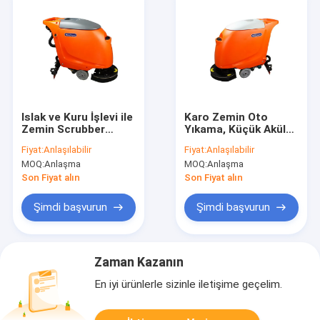
Islak ve Kuru İşlevi ile
Karo Zemin Oto
Zemin Scrubber
Yıkama, Küçük Akülü
Kurutma Makinesi
Zemin Yıkayıcı
Fiyat:
Anlaşılabilir
Fiyat:
Anlaşılabilir
Arkasında Ağır
Arkasında
MOQ:
Anlaşma
MOQ:
Anlaşma
Hizmet Yürüyüşü
Son Fiyat alın
Son Fiyat alın
Şimdi başvurun
Şimdi başvurun
Zaman Kazanın
En iyi ürünlerle sizinle iletişime geçelim.