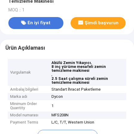
Temizleme Makinesi
MOQ：1
En iyi fiyat
Şimdi başvurun
Ürün Açıklaması
,
Akülü Zemin Yıkayıcı
8 inç yürüme mesafeli zemin
temizleme makinesi
Vurgulamak
,
2.5 Saat çalışma süreli zemin
temizleme makinesi
Ambalaj bilgileri
Standart İhracat Paketleme
Marka adı
Dycon
Minimum Order
1
Quantity
Model numarası
MFS208N
Payment Terms
L/C, T/T, Western Union