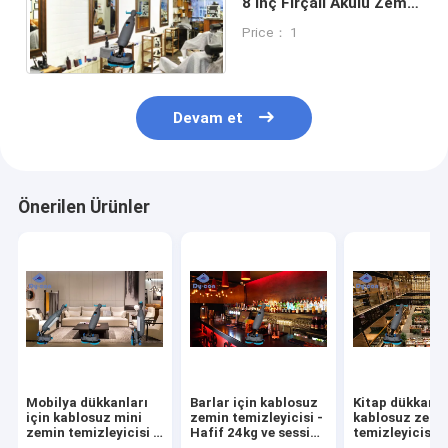
8 İnç Fırçalı Akülü Zemin
Temizleme Makinesi
Price： 1
Devam et
Önerilen Ürünler
Mobilya dükkanları
Barlar için kablosuz
Kitap dükkanlar
için kablosuz mini
zemin temizleyicisi -
kablosuz zemi
zemin temizleyicisi -
Hafif 24kg ve sessiz
temizleyicisi -
24 kg zahmetsiz
temizlik
saat sessiz ça