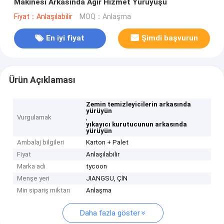
Makinesi Arkasında Ağır Hizmet Yürüyüşü
Fiyat：Anlaşılabilir
MOQ：Anlaşma
En iyi fiyat
Şimdi başvurun
Ürün Açıklaması
Zemin temizleyicilerin arkasında
yürüyün
Vurgulamak
,
yıkayıcı kurutucunun arkasında
yürüyün
Ambalaj bilgileri
Karton + Palet
Fiyat
Anlaşılabilir
Marka adı
tycoon
Menşe yeri
JIANGSU, ÇİN
Min sipariş miktarı
Anlaşma
Daha fazla göster