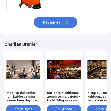
Hizmet Yürüyüşü
Devam et
Önerilen Ürünler
Mobilya dükkanları
Barlar için kablosuz
Kitap dükkanlar
için kablosuz mini
zemin temizleyicisi -
kablosuz zemi
zemin temizleyicisi -
Hafif 24kg ve sessiz
temizleyicisi -
24 kg zahmetsiz
temizlik
saat sessiz ça
temizlik
süresi ve çizgi
En iyi fiyat
En iyi fiyat
En iyi fiy