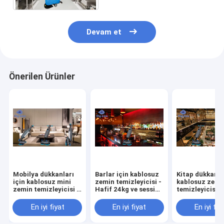
Devam et
Önerilen Ürünler
Mobilya dükkanları
Barlar için kablosuz
Kitap dükkanlar
için kablosuz mini
zemin temizleyicisi -
kablosuz zemi
zemin temizleyicisi -
Hafif 24kg ve sessiz
temizleyicisi -
24 kg zahmetsiz
temizlik
saat sessiz ça
temizlik
süresi ve çizgi
En iyi fiyat
En iyi fiyat
En iyi fiy
olmayan zemin