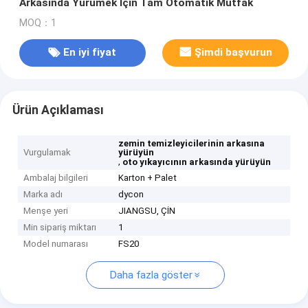
Arkasında Yürümek Için Tam Otomatik Mutfak
MOQ：1
En iyi fiyat
Şimdi başvurun
Ürün Açıklaması
zemin temizleyicilerinin arkasına
Vurgulamak
yürüyün
,
oto yıkayıcının arkasında yürüyün
Ambalaj bilgileri
Karton + Palet
Marka adı
dycon
Menşe yeri
JIANGSU, ÇİN
Min sipariş miktarı
1
Model numarası
FS20
Daha fazla göster