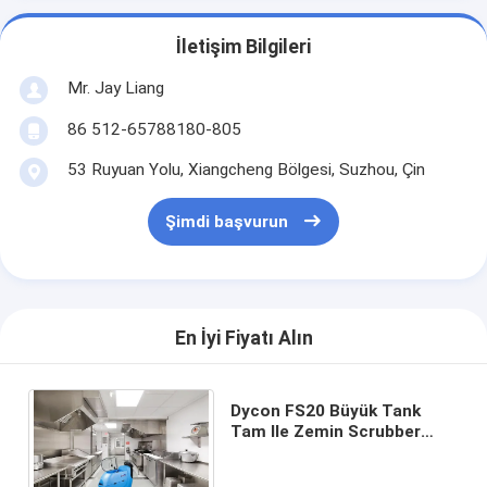
İletişim Bilgileri
Mr. Jay Liang
86 512-65788180-805
53 Ruyuan Yolu, Xiangcheng Bölgesi, Suzhou, Çin
Şimdi başvurun
En İyi Fiyatı Alın
Dycon FS20 Büyük Tank
Tam Ile Zemin Scrubber
Arkasında Yürümek Için Tam
Otomatik Mutfak