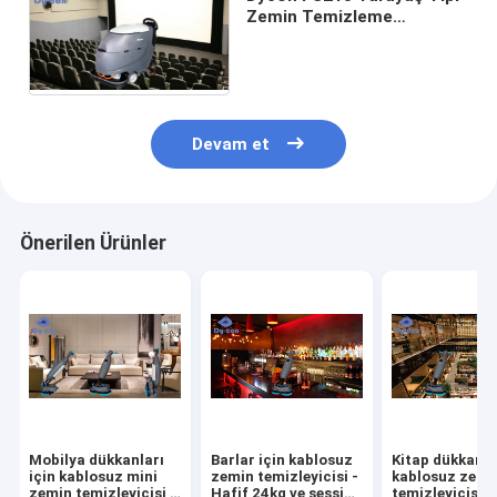
Zemin Temizleme
Makinesi 55L Tank
2000m2/sa Verimlilik
Devam et
Önerilen Ürünler
Mobilya dükkanları
Barlar için kablosuz
Kitap dükkanlar
için kablosuz mini
zemin temizleyicisi -
kablosuz zemi
zemin temizleyicisi -
Hafif 24kg ve sessiz
temizleyicisi -