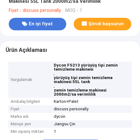
Makinesi 55L Tank 2000m2/sa Verimlilik
Fiyat：discuss personally
MOQ：1
En iyi fiyat
Şimdi başvurun
Ürün Açıklaması
Dycon FS213 yürüyüş tipi zemin
temizleme makinesi
,
yürüyüş tipi zemin temizleme
Vurgulamak
makinesi 55L tank
,
zemin temizleme makinesi
2000m2/sa verimlilik
Ambalaj bilgileri
Karton+Palet
Fiyat
discuss personally
Marka adı
dycon
Menşe yeri
Jiangsu Çin
Min sipariş miktarı
1