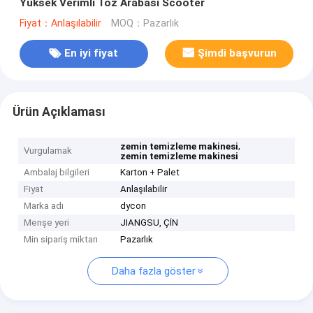
Yüksek Verimli Toz Arabası Scooter
Fiyat：Anlaşılabilir
MOQ：Pazarlık
En iyi fiyat
Şimdi başvurun
Ürün Açıklaması
,
zemin temizleme makinesi
Vurgulamak
zemin temizleme makinesi
Ambalaj bilgileri
Karton + Palet
Fiyat
Anlaşılabilir
Marka adı
dycon
Menşe yeri
JIANGSU, ÇİN
Min sipariş miktarı
Pazarlık
Daha fazla göster