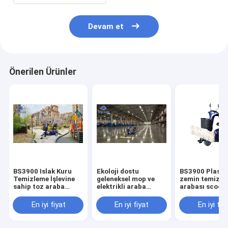
Devam et
Önerilen Ürünler
BS3900 Islak Kuru
Ekoloji dostu
BS3900 Plasti
Temizleme İşlevine
geleneksel mop ve
zemin temizle
sahip toz araba
elektrikli araba
arabası scoote
scooter
kombinasyonu zemin
hız kontrolü
temizliği için
En iyi fiyat
En iyi fiyat
En iyi fiy