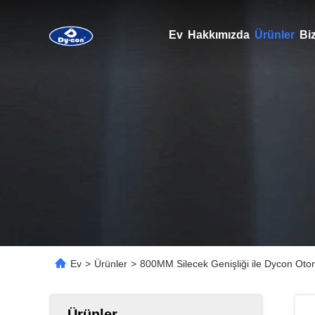
Ev
Hakkımızda
Ürünler
Biz
Ev
>
Ürünler
>
800MM Silecek Genişliği ile Dycon Oto
Ürünler