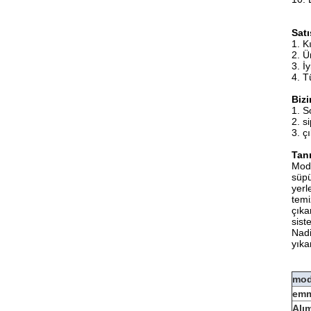
Sat
1. Kı
2. Ü
3. İ
4. T
Biz
1. S
2. s
3. ç
Tan
Mode
süpü
yerl
temi
çıka
sist
Nadi
yıka
mod
emm
Alı