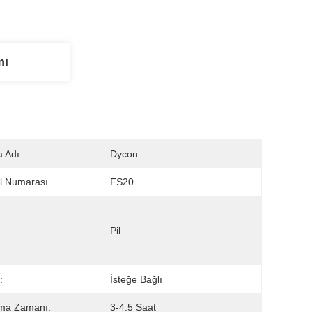
mı
 Adı
Dycon
l Numarası
FS20
Pil
:
İsteğe Bağlı
şma Zamanı:
3-4.5 Saat