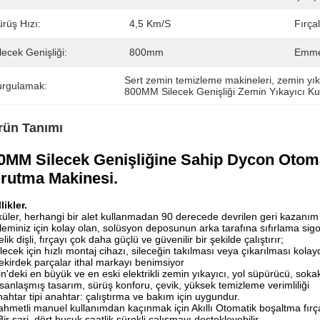
rüş Hızı:
4,5 Km/s
Fırça
lecek Genişliği:
800mm
Emme
Sert zemin temizleme makineleri
, 
zemin yı
urgulamak:
800MM Silecek Genişliği Zemin Yıkayıcı K
rün Tanımı
0MM Silecek Genişliğine Sahip Dycon Otomat
rutma Makinesi.
likler.
küler, herhangi bir alet kullanmadan 90 derecede devrilen geri kazanım t
şleminiz için kolay olan, solüsyon deposunun arka tarafına sıfırlama sigor
elik dişli, fırçayı çok daha güçlü ve güvenilir bir şekilde çalıştırır;
ilecek için hızlı montaj cihazı, sileceğin takılması veya çıkarılması kolayd
ekirdek parçalar ithal markayı benimsiyor
in'deki en büyük ve en eski elektrikli zemin yıkayıcı, yol süpürücü, sokak
nsanlaşmış tasarım, sürüş konforu, çevik, yüksek temizleme verimliliği
nahtar tipi anahtar: çalıştırma ve bakım için uygundur.
ahmetli manuel kullanımdan kaçınmak için Akıllı Otomatik boşaltma fırç
Bir şarj, dört buçuk saatlik sürekli çalışmayı destekleyebilir.