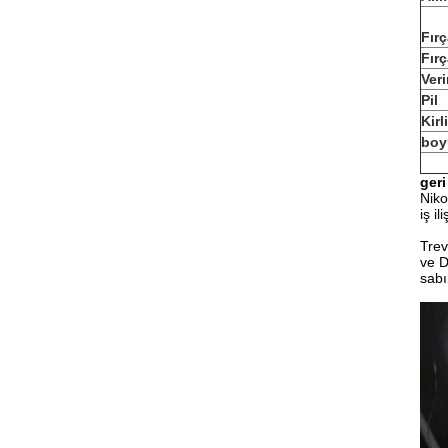
Fır
Fır
Veri
Pil
Kir
boy
geri
Niko
iş i
Trev
ve D
sabı