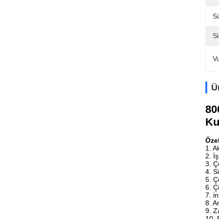
Sü
Si
V
Ü
80
Ku
Özel
1. A
2. İ
3. Ç
4. S
5. Ç
6. Ç
7. i
8. A
9. Z
10. 