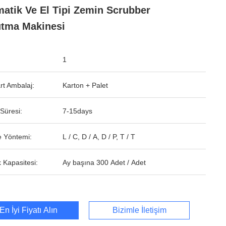
atik Ve El Tipi Zemin Scrubber
tma Makinesi
1
rt Ambalaj:
Karton + Palet
Süresi:
7-15days
 Yöntemi:
L / C, D / A, D / P, T / T
 Kapasitesi:
Ay başına 300 Adet / Adet
En İyi Fiyatı Alın
Bizimle İletişim