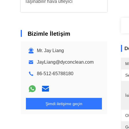
Taşınabilir hava üfleyici
Bizimle İletişim
D
Mr. Jay Liang
JayLiang@dyconclean.com
M
86-512-65788180
Se
İs
Şimdi iletişime geçin
O
G