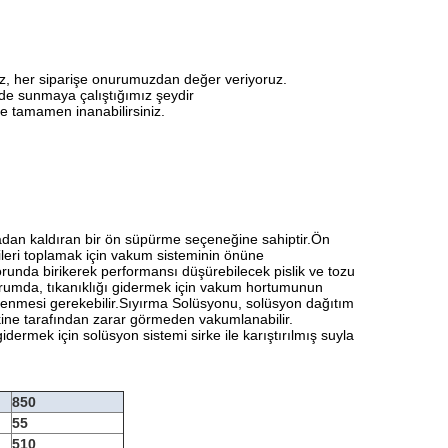
z, her siparişe onurumuzdan değer veriyoruz.
kilde sunmaya çalıştığımız şeydir
ze tamamen inanabilirsiniz.
adan kaldıran bir ön süpürme seçeneğine sahiptir.Ön
ileri toplamak için vakum sisteminin önüne
runda birikerek performansı düşürebilecek pislik ve tozu
rumda, tıkanıklığı gidermek için vakum hortumunun
flenmesi gerekebilir.Sıyırma Solüsyonu, solüsyon dağıtım
kine tarafından zarar görmeden vakumlanabilir.
idermek için solüsyon sistemi sirke ile karıştırılmış suyla
850
55
510