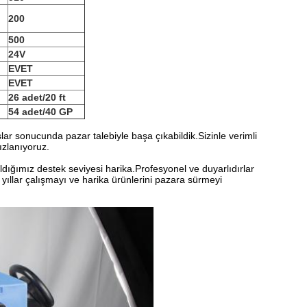
200
500
24V
EVET
EVET
26 adet/20 ft
54 adet/40 GP
şlar sonucunda pazar talebiyle başa çıkabildik.Sizinle verimli
sızlanıyoruz.
ığımız destek seviyesi harika.Profesyonel ve duyarlıdırlar
 yıllar çalışmayı ve harika ürünlerini pazara sürmeyi