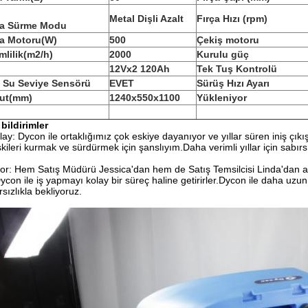
Metal Dişli Azalt
Fırça Hızı (rpm)
ça Sürme Modu
ça Motoru(W)
500
Çekiş motoru
mlilik(m2/h)
2000
Kurulu güç
12Vx2 120Ah
Tek Tuş Kontrolü
li Su Seviye Sensörü
EVET
Sürüş Hızı Ayarı
ut(mm)
1240x550x1100
Yükleniyor
 bildirimler
lay: Dycon ile ortaklığımız çok eskiye dayanıyor ve yıllar süren iniş çıkı
lişkileri kurmak ve sürdürmek için şanslıyım.Daha verimli yıllar için sabır
or: Hem Satış Müdürü Jessica'dan hem de Satış Temsilcisi Linda'dan ald
ycon ile iş yapmayı kolay bir süreç haline getirirler.Dycon ile daha uzun
rsızlıkla bekliyoruz.