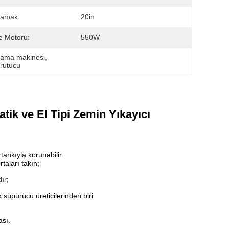
lamak:
20in
 Motoru:
550W
kama makinesi
, 
urutucu
ik ve El Tipi Zemin Yıkayıcı
ankıyla korunabilir.
taları takın;
ır;
 süpürücü üreticilerinden biri
ası.