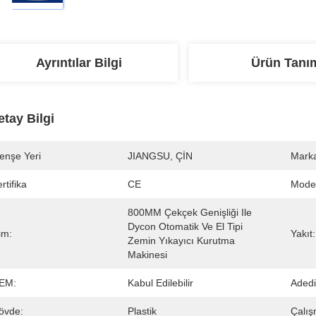
Ayrıntılar Bilgi
Ürün Tanı
etay Bilgi
enşe Yeri
JIANGSU, ÇİN
Marka
rtifika
CE
Mode
800MM Çekçek Genişliği Ile 
Dycon Otomatik Ve El Tipi 
im:
Yakıt:
Zemin Yıkayıcı Kurutma 
Makinesi
EM:
Kabul Edilebilir
Adedi
övde:
Plastik
Çalı