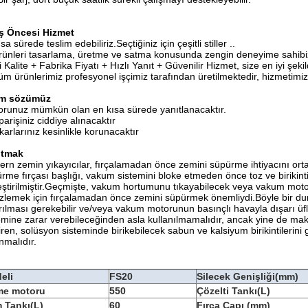
ış Öncesi Hizmet
sa sürede teslim edebiliriz.Seçtiğiniz için çeşitli stiller ..
rünleri tasarlama, üretme ve satma konusunda zengin deneyime sahibi
yi Kalite + Fabrika Fiyatı + Hızlı Yanıt + Güvenilir Hizmet, size en iyi şe
üm ürünlerimiz profesyonel işçimiz tarafından üretilmektedir, hizmetimi
im sözümüz
orunuz mümkün olan en kısa sürede yanıtlanacaktır.
iparişiniz ciddiye alınacaktır
ıkarlarınız kesinlikle korunacaktır
ıtmak
rn zemin yıkayıcılar, fırçalamadan önce zemini süpürme ihtiyacını ort
rme fırçası başlığı, vakum sistemini bloke etmeden önce toz ve birikint
eştirilmiştir.Geçmişte, vakum hortumunu tıkayabilecek veya vakum moto
zlemek için fırçalamadan önce zemini süpürmek önemliydi.Böyle bir du
rılması gerekebilir ve/veya vakum motorunun basınçlı havayla dışarı ü
emine zarar verebileceğinden asla kullanılmamalıdır, ancak yine de ma
ren, solüsyon sisteminde birikebilecek sabun ve kalsiyum birikintilerini g
nmalıdır.
eli
FS20
Silecek Genişliği(mm)
e motoru
550
Çözelti Tankı(L)
m Tankı(L)
60
Fırça Çapı (mm)