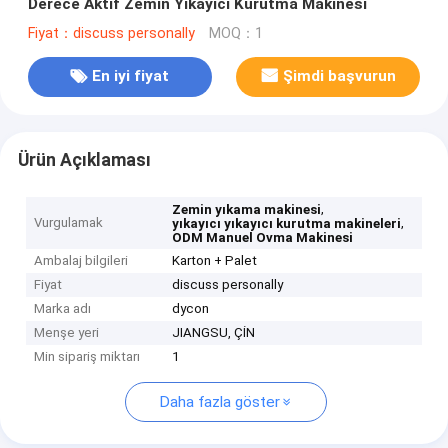
Derece Aktif Zemin Yıkayıcı Kurutma Makinesi
Fiyat：discuss personally
MOQ：1
En iyi fiyat
Şimdi başvurun
Ürün Açıklaması
,
Zemin yıkama makinesi
Vurgulamak
,
yıkayıcı yıkayıcı kurutma makineleri
ODM Manuel Ovma Makinesi
Ambalaj bilgileri
Karton + Palet
Fiyat
discuss personally
Marka adı
dycon
Menşe yeri
JIANGSU, ÇİN
Min sipariş miktarı
1
Daha fazla göster