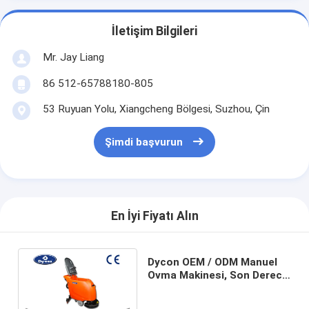
İletişim Bilgileri
Mr. Jay Liang
86 512-65788180-805
53 Ruyuan Yolu, Xiangcheng Bölgesi, Suzhou, Çin
Şimdi başvurun
En İyi Fiyatı Alın
Dycon OEM / ODM Manuel
Ovma Makinesi, Son Derece
Aktif Zemin Yıkayıcı
Kurutma Makinesi