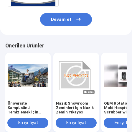
Devam et
Önerilen Ürünler
Üniversite
Nazik Showroom
OEM Rotationa
Kampüsünü
Zeminleri İçin Nazik
Mold Hospital 
Temizlemek İçin
Zemin Yıkayıcı.
Scrubber with
Sessiz Sürüş Sürücü
Rubber Blade 
Certification
En iyi fiyat
En iyi fiyat
En iyi fiy