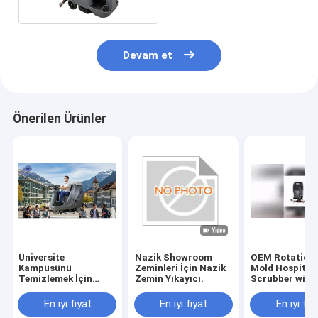
Temizleyici
Devam et
Önerilen Ürünler
Üniversite
Nazik Showroom
OEM Rotationa
Kampüsünü
Zeminleri İçin Nazik
Mold Hospital 
Temizlemek İçin
Zemin Yıkayıcı.
Scrubber with
Sessiz Sürüş Sürücü
Rubber Blade 
Certification
En iyi fiyat
En iyi fiyat
En iyi fiy