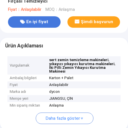
Fırçası Temizleyici
Fiyat：Anlaşılabilir
MOQ：Anlaşma
En iyi fiyat
Şimdi başvurun
Ürün Açıklaması
,
sert zemin temizleme makineleri
,
yıkayıcı yıkayıcı kurutma makineleri
Vurgulamak
İki Pilli Zemin Yıkayıcı Kurutma
Makinesi
Ambalaj bilgileri
Karton + Palet
Fiyat
Anlaşılabilir
Marka adı
dycon
Menşe yeri
JIANGSU, ÇİN
Min sipariş miktarı
Anlaşma
Daha fazla göster