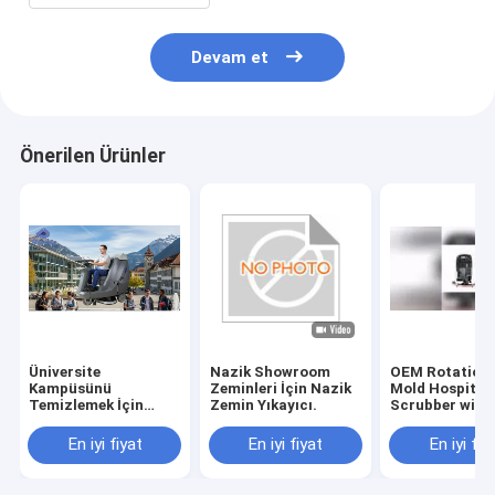
Devam et
Önerilen Ürünler
Üniversite
Nazik Showroom
OEM Rotationa
Kampüsünü
Zeminleri İçin Nazik
Mold Hospital 
Temizlemek İçin
Zemin Yıkayıcı.
Scrubber with
Sessiz Sürüş Sürücü
Rubber Blade 
Certification
En iyi fiyat
En iyi fiyat
En iyi fiy