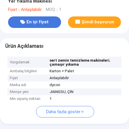
Yer Yıkama Makinesi
Fiyat：Anlaşılabilir
MOQ：1
En iyi fiyat
Şimdi başvurun
Ürün Açıklaması
,
sert zemin temizleme makineleri
Vurgulamak
çamaşır yıkama
Ambalaj bilgileri
Karton + Palet
Fiyat
Anlaşılabilir
Marka adı
dycon
Menşe yeri
JIANGSU, ÇİN
Min sipariş miktarı
1
Daha fazla göster