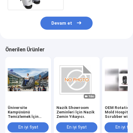
Makinesi
Devam et
Önerilen Ürünler
Üniversite
Nazik Showroom
OEM Rotationa
Kampüsünü
Zeminleri İçin Nazik
Mold Hospital 
Temizlemek İçin
Zemin Yıkayıcı.
Scrubber with
Sessiz Sürüş Sürücü
Rubber Blade 
Certification
En iyi fiyat
En iyi fiyat
En iyi fiy