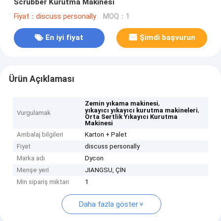
Scrubber Kurutma Makinesi
Fiyat：discuss personally
MOQ：1
En iyi fiyat
Şimdi başvurun
Ürün Açıklaması
,
Zemin yıkama makinesi
,
yıkayıcı yıkayıcı kurutma makineleri
Vurgulamak
Orta Sertlik Yıkayıcı Kurutma
Makinesi
Ambalaj bilgileri
Karton + Palet
Fiyat
discuss personally
Marka adı
Dycon
Menşe yeri
JIANGSU, ÇİN
Min sipariş miktarı
1
Daha fazla göster