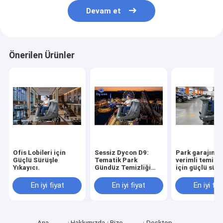
Devam et
Önerilen Ürünler
Ofis Lobileri için
Sessiz Dycon D9:
Park garajını h
Güçlü Sürüşle
Tematik Park
verimli temizl
Yıkayıcı.
Gündüz Temizliği
için güçlü sür
İçin Düşük Gürültülü
temizleyicisi
Temizleyici.
En iyi fiyat
En iyi fiyat
En iyi fiy
Ana
Hakkımızda
Bize
Desktop