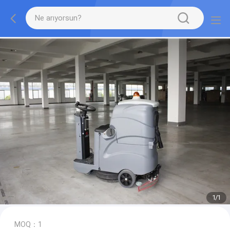
1
/
1
MOQ：1