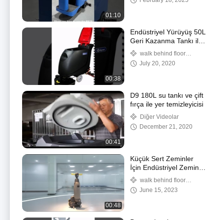
February 18, 2025
makinesi
01:10
Endüstriyel Yürüyüş 50L
Geri Kazanma Tankı ile
Otomatik Kirleticinin
walk behind floor
Arkasında
scrubber
July 20, 2020
00:38
D9 180L su tankı ve çift
fırça ile yer temizleyicisi
Diğer Videolar
December 21, 2020
00:41
Küçük Sert Zeminler
İçin Endüstriyel Zemin
Temizleme Ovalayıcı
walk behind floor
MFS208N
scrubber
June 15, 2023
00:48