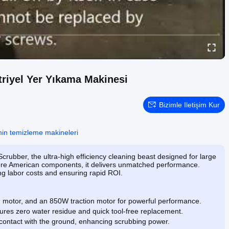
riyel Yer Yıkama Makinesi
Bizimle Iletişim Kur
min temizleme makineleri
crubber, the ultra-high efficiency cleaning beast designed for large
ore American components, it delivers unmatched performance.
ng labor costs and ensuring rapid ROI.
 motor, and an 850W traction motor for powerful performance.
res zero water residue and quick tool-free replacement.
 contact with the ground, enhancing scrubbing power.