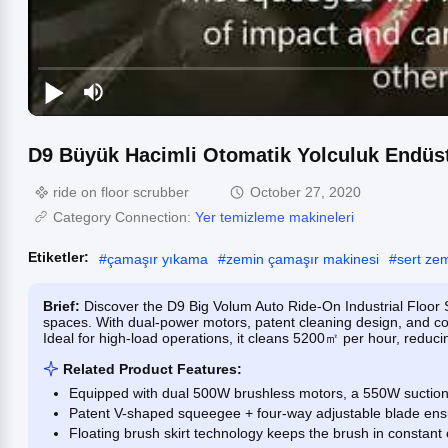
D9 Büyük Hacimli Otomatik Yolculuk Endüst
ride on floor scrubber
October 27, 2020
Category Connection:
Yer temizleme makineleri
Etiketler:
#
çamaşır yıkama
#
zemin çamaşır makinesi
#
sert ze
Brief:
Discover the D9 Big Volum Auto Ride-On Industrial Floor S
spaces. With dual-power motors, patent cleaning design, and c
Ideal for high-load operations, it cleans 5200㎡ per hour, reduci
Related Product Features:
Equipped with dual 500W brushless motors, a 550W suction
Patent V-shaped squeegee + four-way adjustable blade ensu
Floating brush skirt technology keeps the brush in constant