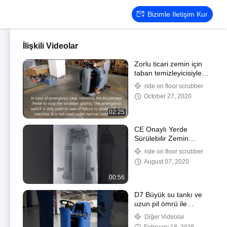
Bizimle Iletişim Kur
İlişkili Videolar
Zorlu ticari zemin için
taban temizleyicisiyle
pille çalışan yolculuk
ride on floor scrubber
October 27, 2020
02:25
CE Onaylı Yerde
Sürülebilir Zemin
Temizleme Makinesi
ride on floor scrubber
August 07, 2020
00:56
D7 Büyük su tankı ve
uzun pil ömrü ile
kompakt yolculuk zemin
Diğer Videolar
temizleyici kurutma